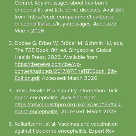
Control. Key messages about tick-borne
encephalitis and tick-borne diseases. Available
from:
https://ecdc.europa.eu/en/tick-borne-
encephalitis/facts/key-messages
. Accessed:
March 2026.
Dobler G, Erber W, Bröker M, Schmitt HJ, eds.
The TBE Book. 8th ed. Singapore: Global
Health Press; 2025. Available from:
https://tbenews.com/tbe/wp-
content/uploads/2017/07/TheTBEBook_8th-
Edition.pdf.
Accessed: March 2026.
Travel
Health Pro. Country information. Tick-
borne encephalitis. Available from:
https://travelhealthpro.org.uk/disease/173/tick-
borne-encephalitis
. Accessed: March 2026.
Kollaritsch
H, et al. Vaccines and vaccination
against tick-borne encephalitis. Expert Rev