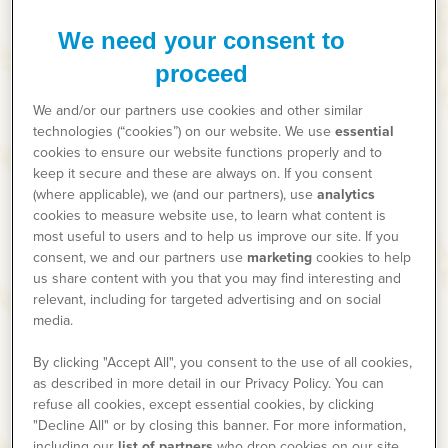
Les tiques vivent près du sol et peuvent être
trouvées en ville dans les parcs et les
We need your consent to
jardins, ainsi que dans les forêts et les
4
proceed
prairies.
Quand?
We and/or our partners use cookies and other similar
technologies (“cookies”) on our website. We use
essential
Les tiques sont le plus souvent actives
cookies to ensure our website functions properly and to
lorsque la température est supérieure à 6°C,
keep it secure and these are always on. If you consent
1
généralement de mars à novembre.
(where applicable), we (and our partners), use
analytics
cookies to measure website use, to learn what content is
Cependant, la saison des tiques peut varier
most useful to users and to help us improve our site. If you
chaque année, en fonction du climat.
consent, we and our partners use
marketing
cookies to help
Comment peut-on être infecté.e
us share content with you that you may find interesting and
relevant, including for targeted advertising and on social
par la TBE ?
media.
La transmission de la TBE à l'humain se fait
By clicking "Accept All", you consent to the use of all cookies,
généralement par la morsure d'une tique
as described in more detail in our Privacy Policy. You can
2
infectée.
refuse all cookies, except essential cookies, by clicking
"Decline All" or by closing this banner. For more information,
including our
list of partners
who drop cookies on our site,